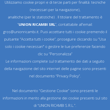
Utilizziamo cookie propri e di terze parti per finalità: tecniche
(necessari per la navigazione),
analitiche (per le statistiche) . Il titolare del trattamento è
“
UNION RICAMBI SRL
”, contattabile all'email:
Articoli recenti
gros@unionricambi.it. Puoi accettare tutti i cookie premendo il
Corso tecnico Wolkswagen soluzioni
pulsante “Accetta tutti i cookie”, proseguire cliccando su “Usa
ibride ed elettriche
solo i cookie necessari" o gestire le tue preferenze facendo
Corso tecnico Nissan Qasqhai e-Power
clic su “Personalizza”
Le informazioni complete sul trattamento dei dati a seguito
Corso sulle nuove motorizzazioni
della navigazione del sito internet delle pagine sono presenti
benzina TSI BlueMotion di Volkswagen
nel documento
“Privacy Policy”
.
(appl. T-Roc)
Corso monografico Jeep Renegade
Nel documento
“Gestione Cookie”
sono presenti le
Corso Tecnologia Skyactiv Mazda
informazioni in merito alla gestione dei cookie presenti sul sito
(Applicazione Mazda CX-3) -martedì 4
di “UNION RICAMBI S.R.L.”.
dicembre